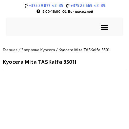
+375 29 877-43-85
+375 29 669-43-89
9:00-18:00; Сб, Вс - выходной
Заправка картриджей
Ремонт оргтехники
Новые картриджи
Расходные материалы и запчасти
Выезд мастера
Личный кабинет
Главная
/
Заправка Kyocera
/ Kyocera Mita TASKalfa 3501i
Kyocera Mita TASKalfa 3501i