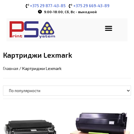
+375 29 877-43-85
+375 29 669-43-89
9:00-18:00; Сб, Вс - выходной
Заправка картриджей
Ремонт оргтехники
Новые картриджи
Расходные материалы и запчасти
Выезд мастера
Личный кабинет
Картриджи Lexmark
Главная
/ Картриджи Lexmark